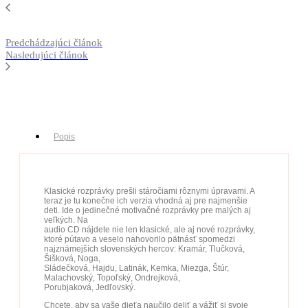
Predchádzajúci článok
Nasledujúci článok
Popis
Klasické rozprávky prešli stáročiami rôznymi úpravami. A
teraz je tu konečne ich verzia vhodná aj pre najmenšie
deti. Ide o jedinečné motivačné rozprávky pre malých aj
veľkých. Na
audio CD nájdete nie len klasické, ale aj nové rozprávky,
ktoré pútavo a veselo nahovorilo pätnásť spomedzi
najznámejších slovenských hercov: Kramár, Tlučková,
Šišková, Noga,
Sládečková, Hajdu, Latinák, Kemka, Miezga, Štúr,
Malachovský, Topoľský, Ondrejková,
Porubjaková, Jedľovský.
Chcete, aby sa vaše dieťa naučilo deliť a vážiť si svoje