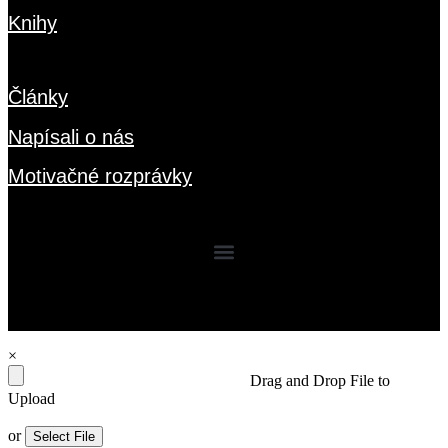
Knihy
Blog
Články
Napísali o nás
Motivačné rozprávky
Kontakt
© 2025 pozitivnerozpravky.sk
Kontakt na správcu:
podpora@pozitivnerozpravky.sk
×
Drag and Drop File to
Upload
or
Select File