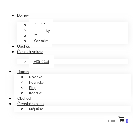
Domov
Novinka
Pesničky
Blog
Kontakt
Obchod
Členská sekcia
Môj účet
Domov
Novinka
Pesničky
Blog
Kontakt
Obchod
Členská sekcia
Môj účet
0.00
€
0