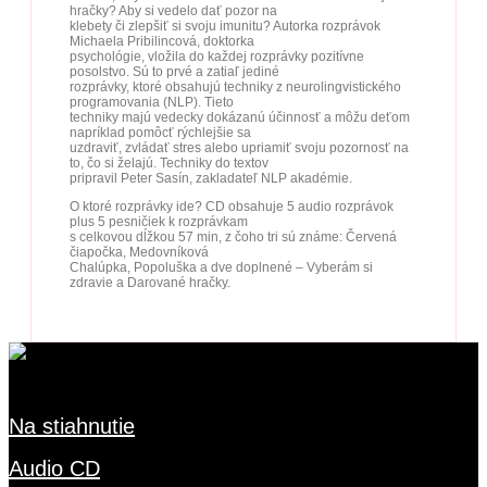
hračky? Aby si vedelo dať pozor na
klebety či zlepšiť si svoju imunitu? Autorka rozprávok
Michaela Pribilincová, doktorka
psychológie, vložila do každej rozprávky pozitívne
posolstvo. Sú to prvé a zatiaľ jediné
rozprávky, ktoré obsahujú techniky z neurolingvistického
programovania (NLP). Tieto
techniky majú vedecky dokázanú účinnosť a môžu deťom
napríklad pomôcť rýchlejšie sa
uzdraviť, zvládať stres alebo upriamiť svoju pozornosť na
to, čo si želajú. Techniky do textov
pripravil Peter Sasín, zakladateľ NLP akadémie.
O ktoré rozprávky ide? CD obsahuje 5 audio rozprávok
plus 5 pesničiek k rozprávkam
s celkovou dĺžkou 57 min, z čoho tri sú známe: Červená
čiapočka, Medovníková
Chalúpka, Popoluška a dve doplnené – Vyberám si
zdravie a Darované hračky.
Rozprávky
Na stiahnutie
Audio CD